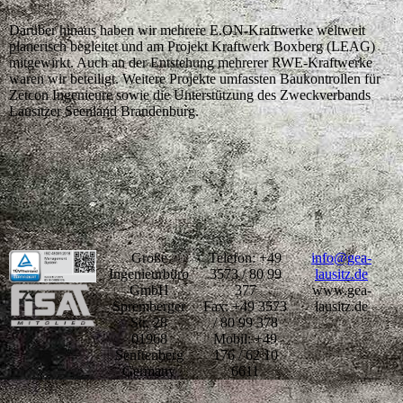
Darüber hinaus haben wir mehrere E.ON-Kraftwerke weltweit
planerisch begleitet und am Projekt Kraftwerk Boxberg (LEAG)
mitgewirkt. Auch an der Entstehung mehrerer RWE-Kraftwerke
waren wir beteiligt. Weitere Projekte umfassten Baukontrollen für
Zetcon Ingenieure sowie die Unterstützung des Zweckverbands
Lausitzer Seenland Brandenburg.
Große
Telefon: +49
info@gea-
Ingenieurbüro
3573 / 80 99
lausitz.de
GmbH
377
www.gea-
Spremberger
Fax: +49 3573
lausitz.de
Str. 28
/ 80 99 378
01968
Mobil: +49
Senftenberg
176 / 62 10
Germany
6611