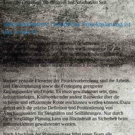
Team die Grundlage für erfolgreiches Arbeiten im Seil.
Industrieklettern: Gründliche Projektplanung ist
das A und O
Jedes Projekt beginnt bei uns mit einer detaillierten
Gefährdungsbeurteilung. So schaffen wir Transparenz für alle
Beteiligten und stellen sicher, dass sämtliche Risiken frühzeitig
erkannt und bewertet werden. Ein umfassendes Rettungskonzept
für den Ernstfall ist dabei selbstverständlich Bestandteil unserer
Planung.
Weitere zentrale Elemente der Projektvorbereitung sind die Arbeits-
und Einsatzplanung sowie die Festlegung geeigneter
Zugangspunkte am Objekt. Es muss gewährleistet sein, dass
Industrieanlagen, Kraftwerke oder andere Bauwerke über die
sicherste und effizienteste Route erschlossen werden können. Dazu
gehört auch die präzise Definition und Positionierung von
Anschlagpunkten für Steighilfen und Seilführungen. Nur durch
diese sorgfältige Planung kann ein Höchstmaß an Sicherheit beim
Industrieklettern gewährleistet werden.
Nach Abschluss der Planungsphase führt unser Team alle