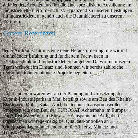
anfallenden Arbeiten aus, für die eine spezialisierte Ausbildung im
Industrieklettern erforderlich ist. Ergänzend zu unseren Leistungen
im Industrieklettern gehört auch die Baumkletterei zu unserem
Portfolio.
Unsere Referenzen
Jeder Auftrag ist für uns eine neue Herausforderung, die wir mit
umfassender Erfahrung und fundiertem Fachwissen in
Elektrotechnik und Industrieklettern angehen. Da wir mit unserem
Team weltweit im Einsatz sind, konnten wir bereits zahlreiche
renommierte internationale Projekte begleiten.
Unter anderem waren wir an der Planung und Umsetzung des
Evonik-Industrieparks in Marl beteiligt sowie am Bau des Khalifa-
Stadions in Doha, Katar. Auch bei technisch anspruchsvollen
Projekten wie dem Bau der EUROSAT-Achterbahn im Europa-
Park Rust waren wir im Einsatz. Hochspannende Aufgaben
übernehmen wir regelmäßig bei Qualitätskontrollen an
Gittermastanlagen unter anderem für 50Hertz, Mitnetz und
TransNet BW.