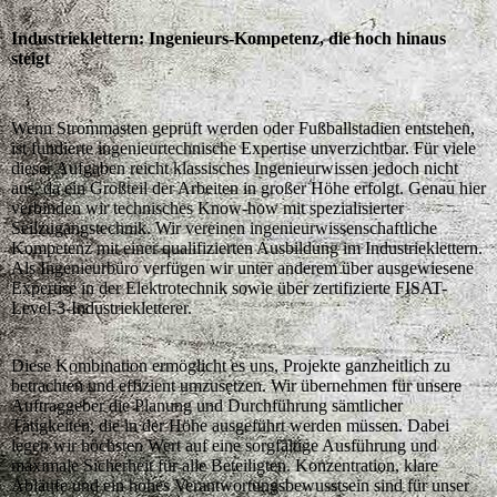
Industrieklettern: Ingenieurs-Kompetenz, die hoch hinaus
steigt
Wenn Strommasten geprüft werden oder Fußballstadien entstehen,
ist fundierte ingenieurtechnische Expertise unverzichtbar. Für viele
dieser Aufgaben reicht klassisches Ingenieurwissen jedoch nicht
aus, da ein Großteil der Arbeiten in großer Höhe erfolgt. Genau hier
verbinden wir technisches Know-how mit spezialisierter
Seilzugangstechnik. Wir vereinen ingenieurwissenschaftliche
Kompetenz mit einer qualifizierten Ausbildung im Industrieklettern.
Als Ingenieurbüro verfügen wir unter anderem über ausgewiesene
Expertise in der Elektrotechnik sowie über zertifizierte FISAT-
Level-3-Industriekletterer.
Diese Kombination ermöglicht es uns, Projekte ganzheitlich zu
betrachten und effizient umzusetzen. Wir übernehmen für unsere
Auftraggeber die Planung und Durchführung sämtlicher
Tätigkeiten, die in der Höhe ausgeführt werden müssen. Dabei
legen wir höchsten Wert auf eine sorgfältige Ausführung und
maximale Sicherheit für alle Beteiligten. Konzentration, klare
Abläufe und ein hohes Verantwortungsbewusstsein sind für unser